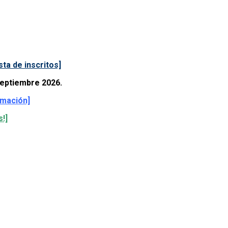
ista de inscritos]
septiembre 2026.
rmación]
!]