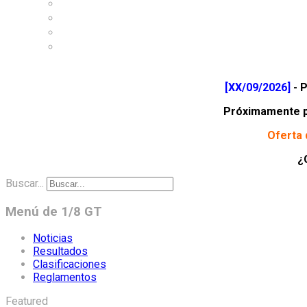
About Club ARCA
Where is Club ARCA
Accommodation
Contact
[XX/09/2026]
- P
Próximamente pr
Oferta 
¿
Buscar...
Menú de 1/8 GT
Noticias
Resultados
Clasificaciones
Reglamentos
Featured