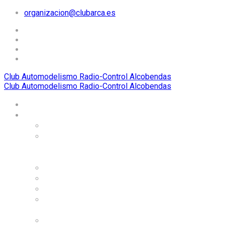
organizacion@clubarca.es
Club Automodelismo Radio-Control Alcobendas
Club Automodelismo Radio-Control Alcobendas
Home
El Club ARCA
Historia
Carreras
internacionales
organizadas
Dónde estamos
Alojamiento
Organigrama
Instalaciones, circuitos,
y servicios
Normas de uso de las